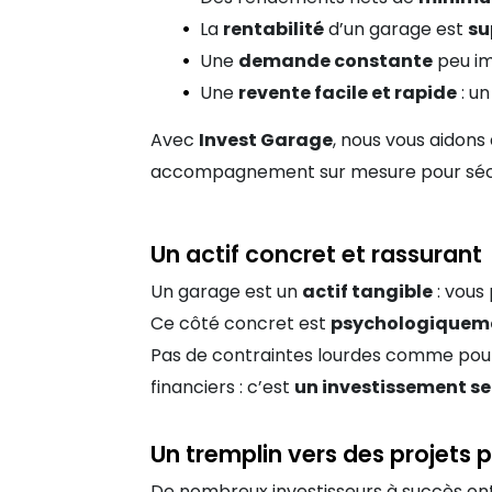
La
rentabilité
d’un garage est
su
Une
demande constante
peu im
Une
revente facile et rapide
: un
Avec
Invest Garage
, nous vous aidons
accompagnement sur mesure pour sécur
Un actif concret et rassurant
Un garage est un
actif tangible
: vous 
Ce côté concret est
psychologiqueme
Pas de contraintes lourdes comme pour 
financiers : c’est
un investissement ser
Un tremplin vers des projets 
De nombreux investisseurs à succès o