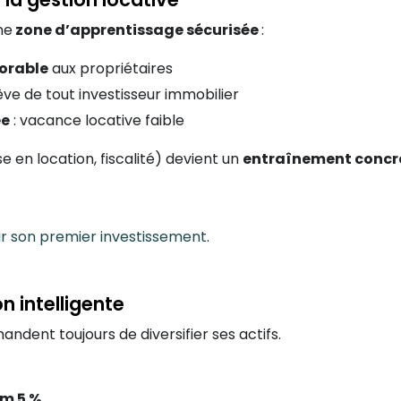
ne
zone d’apprentissage sécurisée
:
vorable
aux propriétaires
rêve de tout investisseur immobilier
ée
: vacance locative faible
en location, fiscalité) devient un
entraînement concre
ir son premier investissement
.
n intelligente
dent toujours de diversifier ses actifs.
m 5 %