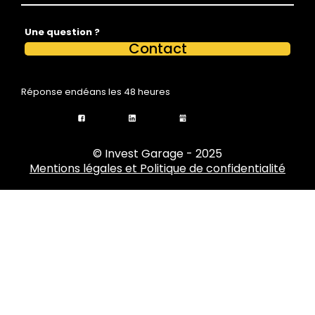
é
m
Une question ?
oi
Contact
g
n
Réponse endéans les 48 heures
a
g
e
s
© Invest Garage - 2025
Mentions légales et Politique de confidentialité
Bl
o
g
Vi
d
é