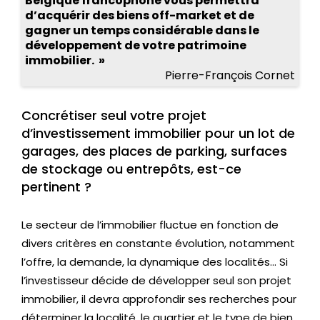
Belgique francophone vous permettra
é
d’acquérir des biens off-market et de
m
gagner un temps considérable dans le
développement de votre patrimoine
oi
immobilier. »
g
Pierre-François Cornet
n
a
Concrétiser seul votre projet
g
d’investissement immobilier pour un lot de
e
garages, des places de parking, surfaces
s
de stockage ou entrepôts, est-ce
pertinent ?
Bl
o
Le secteur de l’immobilier fluctue en fonction de
g
divers critères en constante évolution, notamment
l’offre, la demande, la dynamique des localités… Si
Vi
l’investisseur décide de développer seul son projet
d
immobilier, il devra approfondir ses recherches pour
é
déterminer la localité, le quartier et le type de bien