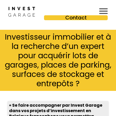
In
Contact
v
e
Investisseur immobilier et à
st
is
la recherche d’un expert
s
pour acquérir lots de
e
u
garages, places de parking,
r
surfaces de stockage et
Pr
e
entrepôts ?
m
iu
m
« Se faire accompagner par Invest Garage
dans vos projets d’investissement en
T