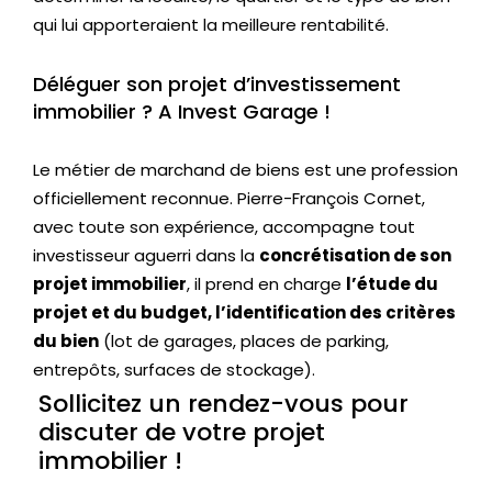
o
qui lui apporteraient la meilleure rentabilité.
s
Déléguer son projet d’investissement
E
immobilier ? A Invest Garage !
n
g
Le métier de marchand de biens est une profession
a
officiellement reconnue. Pierre-François Cornet,
g
avec toute son expérience, accompagne tout
e
m
investisseur aguerri dans la
concrétisation de son
e
projet immobilier
, il prend en charge
l’étude du
n
projet et du budget, l’identification des critères
ts
du bien
(lot de garages, places de parking,
entrepôts, surfaces de stockage).
À
Sollicitez un rendez-vous pour
p
discuter de votre projet
ro
immobilier !
p