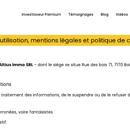
Investisseur Premium
Témoignages
Blog
Vidéos
utilisation, mentions légales et politique de c
Altius Immo SRL
- dont le siège se situe Rue des bois 71, 7170 
tions
 traitement des informations, de le suspendre ou de le refuser d
nées, voire fantaisistes.
tif.