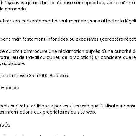
 à info@investgarage.be. La réponse sera apportée, via le même 
e la demande.
t de retirer son consentement à tout moment, sans affecter la lég
sont manifestement infondées ou excessives (caractère répétit
cie du droit d'introduire une réclamation auprès d'une autorité d
re lieu de travail ou du lieu de la violation) s’il considère que 
 applicable.
 de la Presse 35 à 1000 Bruxelles.
pd-gba.be
acés sur votre ordinateur par les sites web que l’utilisateur consu
s informations aux propriétaires du site web.
lisés