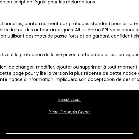
de prescription légale pour les réclamations.
sationnelles, conformément aux pratiques standard pour assurer
fforts de tous les acteurs impliqués. Altius Immo SRL vous encou
tilisant des mots de passe forts et en gardant confidentiels t
ative à la protection de la vie privée a été créée et est en vigueu
ation, de changer, modifier, ajouter ou supprimer à tout moment 
tte page pour y lire la version la plus récente de cette notice d
ente notice d’information impliquera son acceptation de ces mod
Investisseur
Pierre-François Cornet