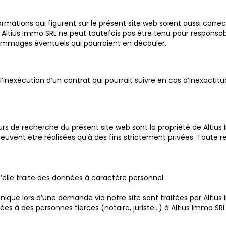
mations qui figurent sur le présent site web soient aussi corre
ltius Immo SRL ne peut toutefois pas être tenu pour responsable 
 dommages éventuels qui pourraient en découler.
 l’inexécution d’un contrat qui pourrait suivre en cas d’inexac
s de recherche du présent site web sont la propriété de Altius I
uvent être réalisées qu'à des fins strictement privées. Toute rep
u’elle traite des données à caractère personnel.
que lors d’une demande via notre site sont traitées par Altius I
à des personnes tierces (notaire, juriste…) à Altius Immo SRL l