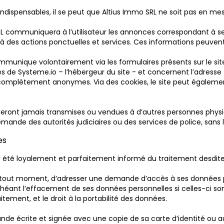
indispensables, il se peut que Altius Immo SRL ne soit pas en me
 communiquera à l’utilisateur les annonces correspondant à ses c
s à des actions ponctuelles et services. Ces informations peuven
communique volontairement via les formulaires présents sur le si
 de Systeme.io – l’hébergeur du site - et concernent l’adresse T
 complètement anonymes. Via des cookies, le site peut égaleme
seront jamais transmises ou vendues à d’autres personnes physi
 des autorités judiciaires ou des services de police, sans l’aut
es
ir été loyalement et parfaitement informé du traitement desdit
it, à tout moment, d’adresser une demande d’accès à ses données p
 échéant l’effacement de ses données personnelles si celles-ci so
aitement, et le droit à la portabilité des données.
mande écrite et signée avec une copie de sa carte d’identité ou a