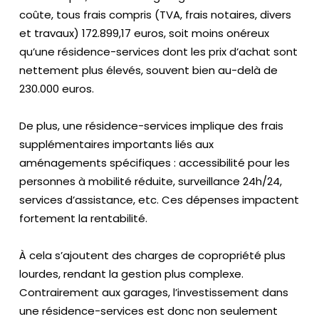
o
coûte, tous frais compris (TVA, frais notaires, divers
s
et travaux) 172.899,17 euros, soit moins onéreux
qu’une résidence-services dont les prix d’achat sont
E
nettement plus élevés, souvent bien au-delà de
n
230.000 euros.
g
a
De plus, une résidence-services implique des frais
g
supplémentaires importants liés aux
e
aménagements spécifiques : accessibilité pour les
m
personnes à mobilité réduite, surveillance 24h/24,
e
services d’assistance, etc. Ces dépenses impactent
n
fortement la rentabilité.
ts
À cela s’ajoutent des charges de copropriété plus
À
lourdes, rendant la gestion plus complexe.
p
Contrairement aux garages, l’investissement dans
ro
une résidence-services est donc non seulement
p