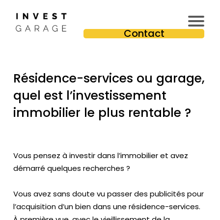
In
Contact
v
e
st
Résidence-services ou garage,
is
s
quel est l’investissement
e
immobilier le plus rentable ?
u
r
Pr
e
Vous pensez à investir dans l’immobilier et avez
m
démarré quelques recherches ?
iu
m
Vous avez sans doute vu passer des publicités pour
l’acquisition d’un bien dans une résidence-services.
T
À première vue, avec le vieillissement de la