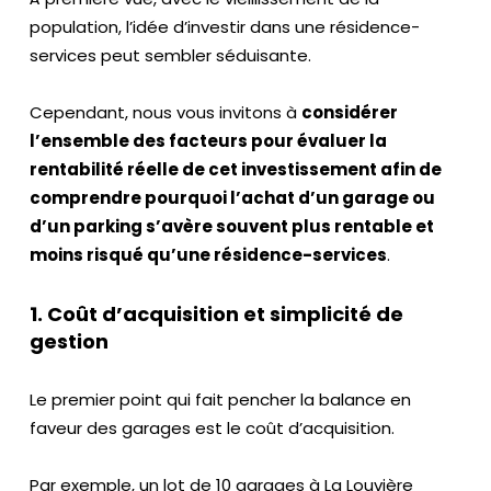
é
population, l’idée d’investir dans une résidence-
m
services peut sembler séduisante.
oi
g
Cependant, nous vous invitons à
considérer
n
l’ensemble des facteurs pour évaluer la
a
rentabilité réelle de cet investissement afin de
g
comprendre pourquoi l’achat d’un garage ou
e
d’un parking s’avère souvent plus rentable et
s
moins risqué qu’une résidence-services
.
Bl
1. Coût d’acquisition et simplicité de
o
gestion
g
Le premier point qui fait pencher la balance en
Vi
faveur des garages est le coût d’acquisition.
d
é
Par exemple, un lot de 10 garages à La Louvière