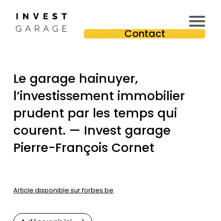
In
Contact
v
e
st
Le garage hainuyer,
is
s
l’investissement immobilier
e
prudent par les temps qui
u
courent. — Invest garage
r
Pr
Pierre-François Cornet
e
m
iu
m
Article disponible sur forbes.be
T