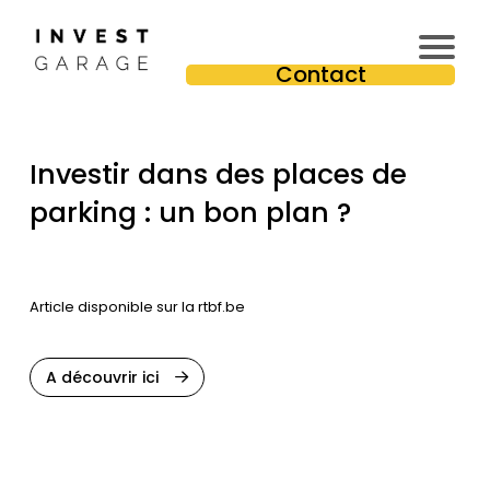
In
Contact
v
e
st
Investir dans des places de
is
s
parking : un bon plan ?
e
u
r
Article disponible sur la rtbf.be
Pr
e
m
A découvrir ici
iu
m
T