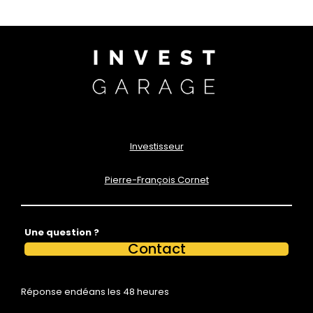
é
m
oi
g
n
a
g
e
Investisseur
s
Pierre-François Cornet
Bl
o
g
Une question ?
Contact
Vi
d
Réponse endéans les 48 heures
é