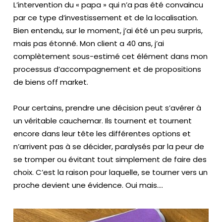
L’intervention du « papa » qui n’a pas été convaincu
é
par ce type d’investissement et de la localisation.
m
Bien entendu, sur le moment, j’ai été un peu surpris,
oi
mais pas étonné. Mon client a 40 ans, j’ai
g
complètement sous-estimé cet élément dans mon
n
processus d’accompagnement et de propositions
a
g
de biens off market.
e
s
Pour certains, prendre une décision peut s’avérer à
un véritable cauchemar. Ils tournent et tournent
encore dans leur tête les différentes options et
Bl
o
n’arrivent pas à se décider, paralysés par la peur de
g
se tromper ou évitant tout simplement de faire des
choix. C’est la raison pour laquelle, se tourner vers un
proche devient une évidence. Oui mais….
Vi
d
é