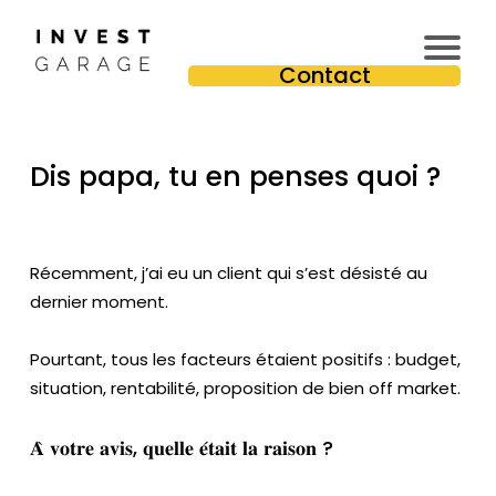
In
Contact
v
e
st
Dis papa, tu en penses quoi ?
is
s
e
u
Récemment, j’ai eu un client qui s’est désisté au
r
dernier moment.
Pr
e
Pourtant, tous les facteurs étaient positifs : budget,
m
situation, rentabilité, proposition de bien off market.
iu
m
𝐀̀ 𝐯𝐨𝐭𝐫𝐞 𝐚𝐯𝐢𝐬, 𝐪𝐮𝐞𝐥𝐥𝐞 𝐞́𝐭𝐚𝐢𝐭 𝐥𝐚 𝐫𝐚𝐢𝐬𝐨𝐧 ?
T