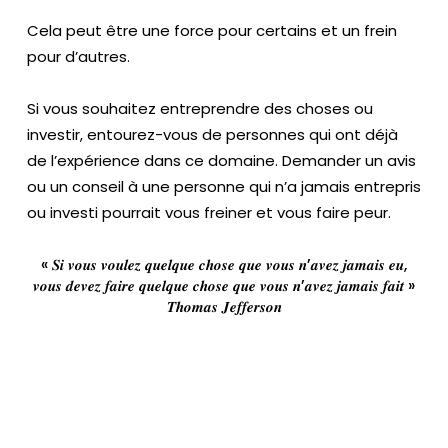
Cela peut être une force pour certains et un frein
pour d’autres.
Si vous souhaitez entreprendre des choses ou
investir, entourez-vous de personnes qui ont déjà
de l’expérience dans ce domaine. Demander un avis
ou un conseil à une personne qui n’a jamais entrepris
ou investi pourrait vous freiner et vous faire peur.
« 𝑺𝒊 𝒗𝒐𝒖𝒔 𝒗𝒐𝒖𝒍𝒆𝒛 𝒒𝒖𝒆𝒍𝒒𝒖𝒆 𝒄𝒉𝒐𝒔𝒆 𝒒𝒖𝒆 𝒗𝒐𝒖𝒔 𝒏’𝒂𝒗𝒆𝒛 𝒋𝒂𝒎𝒂𝒊𝒔 𝒆𝒖,
𝒗𝒐𝒖𝒔 𝒅𝒆𝒗𝒆𝒛 𝒇𝒂𝒊𝒓𝒆 𝒒𝒖𝒆𝒍𝒒𝒖𝒆 𝒄𝒉𝒐𝒔𝒆 𝒒𝒖𝒆 𝒗𝒐𝒖𝒔 𝒏’𝒂𝒗𝒆𝒛 𝒋𝒂𝒎𝒂𝒊𝒔 𝒇𝒂𝒊𝒕 »
𝑻𝒉𝒐𝒎𝒂𝒔 𝑱𝒆𝒇𝒇𝒆𝒓𝒔𝒐𝒏