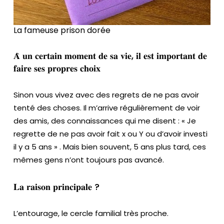
o
s
La fameuse prison dorée
𝐀̀ 𝐮𝐧 𝐜𝐞𝐫𝐭𝐚𝐢𝐧 𝐦𝐨𝐦𝐞𝐧𝐭 𝐝𝐞 𝐬𝐚 𝐯𝐢𝐞, 𝐢𝐥 𝐞𝐬𝐭 𝐢𝐦𝐩𝐨𝐫𝐭𝐚𝐧𝐭 𝐝𝐞
𝐟𝐚𝐢𝐫𝐞 𝐬𝐞𝐬 𝐩𝐫𝐨𝐩𝐫𝐞𝐬 𝐜𝐡𝐨𝐢𝐱
Sinon vous vivez avec des regrets de ne pas avoir
tenté des choses. Il m’arrive régulièrement de voir
des amis, des connaissances qui me disent : « Je
regrette de ne pas avoir fait x ou Y ou d’avoir investi
il y a 5 ans » . Mais bien souvent, 5 ans plus tard, ces
mêmes gens n’ont toujours pas avancé.
𝐋𝐚 𝐫𝐚𝐢𝐬𝐨𝐧 𝐩𝐫𝐢𝐧𝐜𝐢𝐩𝐚𝐥𝐞 ?
L’entourage, le cercle familial très proche.