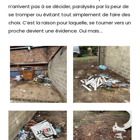
o
n’arrivent pas à se décider, paralysés par la peur de
s
se tromper ou évitant tout simplement de faire des
choix. C’est la raison pour laquelle, se tourner vers un
E
proche devient une évidence. Oui mais….
n
g
a
g
e
m
e
n
ts
À
p
ro
p