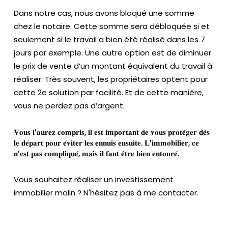
Dans notre cas, nous avons bloqué une somme
chez le notaire. Cette somme sera débloquée si et
seulement si le travail a bien été réalisé dans les 7
jours par exemple. Une autre option est de diminuer
le prix de vente d’un montant équivalent du travail à
réaliser. Très souvent, les propriétaires optent pour
cette 2e solution par facilité. Et de cette manière,
vous ne perdez pas d’argent.
𝐕𝐨𝐮𝐬 𝐥’𝐚𝐮𝐫𝐞𝐳 𝐜𝐨𝐦𝐩𝐫𝐢𝐬, 𝐢𝐥 𝐞𝐬𝐭 𝐢𝐦𝐩𝐨𝐫𝐭𝐚𝐧𝐭 𝐝𝐞 𝐯𝐨𝐮𝐬 𝐩𝐫𝐨𝐭𝐞́𝐠𝐞𝐫 𝐝𝐞̀𝐬
𝐥𝐞 𝐝𝐞́𝐩𝐚𝐫𝐭 𝐩𝐨𝐮𝐫 𝐞́𝐯𝐢𝐭𝐞𝐫 𝐥𝐞𝐬 𝐞𝐧𝐧𝐮𝐢𝐬 𝐞𝐧𝐬𝐮𝐢𝐭𝐞. 𝐋’𝐢𝐦𝐦𝐨𝐛𝐢𝐥𝐢𝐞𝐫, 𝐜𝐞
𝐧’𝐞𝐬𝐭 𝐩𝐚𝐬 𝐜𝐨𝐦𝐩𝐥𝐢𝐪𝐮𝐞́, 𝐦𝐚𝐢𝐬 𝐢𝐥 𝐟𝐚𝐮𝐭 𝐞̂𝐭𝐫𝐞 𝐛𝐢𝐞𝐧 𝐞𝐧𝐭𝐨𝐮𝐫𝐞́.
Vous souhaitez réaliser un investissement
immobilier malin ? N'hésitez pas à me contacter.