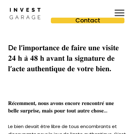
In
Contact
v
e
st
D𝐞 𝐥’𝐢𝐦𝐩𝐨𝐫𝐭𝐚𝐧𝐜𝐞 𝐝𝐞 𝐟𝐚𝐢𝐫𝐞 𝐮𝐧𝐞 𝐯𝐢𝐬𝐢𝐭𝐞
is
s
𝟐𝟒 𝐡 𝐚̀ 𝟒𝟖 𝐡 𝐚𝐯𝐚𝐧𝐭 𝐥𝐚 𝐬𝐢𝐠𝐧𝐚𝐭𝐮𝐫𝐞 𝐝𝐞
e
𝐥’𝐚𝐜𝐭𝐞 𝐚𝐮𝐭𝐡𝐞𝐧𝐭𝐢𝐪𝐮𝐞 𝐝𝐞 𝐯𝐨𝐭𝐫𝐞 𝐛𝐢𝐞𝐧.
u
r
Pr
e
m
𝐑𝐞́𝐜𝐞𝐦𝐦𝐞𝐧𝐭, 𝐧𝐨𝐮𝐬 𝐚𝐯𝐨𝐧𝐬 𝐞𝐧𝐜𝐨𝐫𝐞 𝐫𝐞𝐧𝐜𝐨𝐧𝐭𝐫𝐞́ 𝐮𝐧𝐞
iu
𝐛𝐞𝐥𝐥𝐞 𝐬𝐮𝐫𝐩𝐫𝐢𝐬𝐞, 𝐦𝐚𝐢𝐬 𝐩𝐨𝐮𝐫 𝐭𝐨𝐮𝐭 𝐚𝐮𝐭𝐫𝐞 𝐜𝐡𝐨𝐬𝐞...
m
Le bien devait être libre de tous encombrants et
T