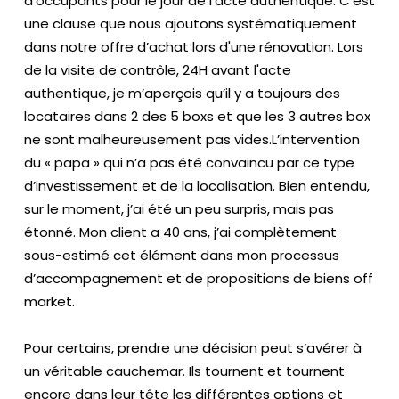
d’occupants pour le jour de l’acte authentique. C’est
é
une clause que nous ajoutons systématiquement
m
dans notre offre d’achat lors d'une rénovation. Lors
oi
de la visite de contrôle, 24H avant l'acte
g
authentique, je m’aperçois qu’il y a toujours des
n
locataires dans 2 des 5 boxs et que les 3 autres box
a
ne sont malheureusement pas vides.L’intervention
g
du « papa » qui n’a pas été convaincu par ce type
e
d’investissement et de la localisation. Bien entendu,
s
sur le moment, j’ai été un peu surpris, mais pas
étonné. Mon client a 40 ans, j’ai complètement
Bl
sous-estimé cet élément dans mon processus
o
d’accompagnement et de propositions de biens off
g
market.
Vi
Pour certains, prendre une décision peut s’avérer à
d
un véritable cauchemar. Ils tournent et tournent
é
encore dans leur tête les différentes options et