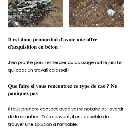
o
s
𝐈𝐥 𝐞𝐬𝐭 𝐝𝐨𝐧𝐜 𝐩𝐫𝐢𝐦𝐨𝐫𝐝𝐢𝐚𝐥 𝐝’𝐚𝐯𝐨𝐢𝐫 𝐮𝐧𝐞 𝐨𝐟𝐟𝐫𝐞
𝐝’𝐚𝐜𝐪𝐮𝐢𝐬𝐢𝐭𝐢𝐨𝐧 𝐞𝐧 𝐛𝐞́𝐭𝐨𝐧 !
J’en profite pour remercier au passage notre juriste
qui abat un travail colossal !
𝐐𝐮𝐞 𝐟𝐚𝐢𝐫𝐞 𝐬𝐢 𝐯𝐨𝐮𝐬 𝐫𝐞𝐧𝐜𝐨𝐧𝐭𝐫𝐞𝐳 𝐜𝐞 𝐭𝐲𝐩𝐞 𝐝𝐞 𝐜𝐚𝐬 ? 𝐍𝐞
𝐩𝐚𝐧𝐢𝐪𝐮𝐞𝐳 𝐩𝐚𝐬
Il faut prendre contact avec votre notaire et l’avertir
de la situation. Très souvent, il est possible de
trouver une solution à l’amiable.