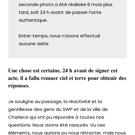
o
seconde photo a été réalisée 6 mois plus
s
tard, soit 24 h avant de passer l’acte
authentique.
Entre-temps, nous n’avons effectué
aucune visite.
𝐔𝐧𝐞 𝐜𝐡𝐨𝐬𝐞 𝐞𝐬𝐭 𝐜𝐞𝐫𝐭𝐚𝐢𝐧𝐞, 𝟐𝟒 𝐡 𝐚𝐯𝐚𝐧𝐭 𝐝𝐞 𝐬𝐢𝐠𝐧𝐞𝐫 𝐜𝐞𝐭
𝐚𝐜𝐭𝐞, 𝐢𝐥 𝐚 𝐟𝐚𝐥𝐥𝐮 𝐫𝐞𝐦𝐮𝐞𝐫 𝐜𝐢𝐞𝐥 𝐞𝐭 𝐭𝐞𝐫𝐫𝐞 𝐩𝐨𝐮𝐫 𝐨𝐛𝐭𝐞𝐧𝐢𝐫 𝐝𝐞𝐬
𝐫𝐞́𝐩𝐨𝐧𝐬𝐞𝐬.
Je souligne au passage, la réactivité et la
gentillesse des gens du SWP et de la ville de
Charleroi qui ont pu répondre à toutes nos
questions. Nous avons été rassurés. Vu ces
éléments, nous aurions pu nous rétracter, mais nous