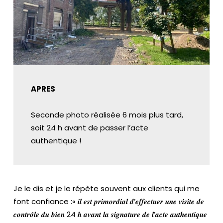
APRES
Seconde photo réalisée 6 mois plus tard,
soit 24 h avant de passer l’acte
authentique !
Je le dis et je le répète souvent aux clients qui me
font confiance :« 𝒊𝒍 𝒆𝒔𝒕 𝒑𝒓𝒊𝒎𝒐𝒓𝒅𝒊𝒂𝒍 𝒅’𝒆𝒇𝒇𝒆𝒄𝒕𝒖𝒆𝒓 𝒖𝒏𝒆 𝒗𝒊𝒔𝒊𝒕𝒆 𝒅𝒆
𝒄𝒐𝒏𝒕𝒓𝒐̂𝒍𝒆 𝒅𝒖 𝒃𝒊𝒆𝒏 24 𝒉 𝒂𝒗𝒂𝒏𝒕 𝒍𝒂 𝒔𝒊𝒈𝒏𝒂𝒕𝒖𝒓𝒆 𝒅𝒆 𝒍’𝒂𝒄𝒕𝒆 𝒂𝒖𝒕𝒉𝒆𝒏𝒕𝒊𝒒𝒖𝒆