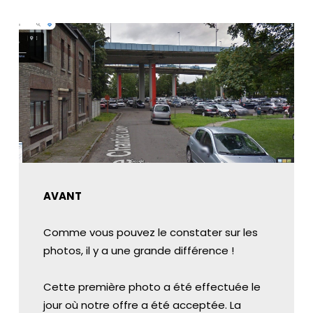
o
s
E
n
g
a
g
e
m
e
AVANT
n
ts
Comme vous pouvez le constater sur les
photos, il y a une grande différence !
À
p
Cette première photo a été effectuée le
ro
jour où notre offre a été acceptée. La
p