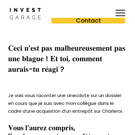
In
Contact
v
e
st
𝐂𝐞𝐜𝐢 𝐧’𝐞𝐬𝐭 𝐩𝐚𝐬 𝐦𝐚𝐥𝐡𝐞𝐮𝐫𝐞𝐮𝐬𝐞𝐦𝐞𝐧𝐭 𝐩𝐚𝐬
is
s
𝐮𝐧𝐞 𝐛𝐥𝐚𝐠𝐮𝐞 ! 𝐄𝐭 𝐭𝐨𝐢, 𝐜𝐨𝐦𝐦𝐞𝐧𝐭
e
𝐚𝐮𝐫𝐚𝐢𝐬-𝐭𝐮 𝐫𝐞́𝐚𝐠𝐢 ?
u
r
Pr
e
Je vais vous raconter une anecdote sur un dossier
m
en cours que je suis avec mon collègue dans le
iu
cadre d’une acquisition d’un entrepôt sur Charleroi.
m
𝐕𝐨𝐮𝐬 𝐥’𝐚𝐮𝐫𝐞𝐳 𝐜𝐨𝐦𝐩𝐫𝐢𝐬,
T