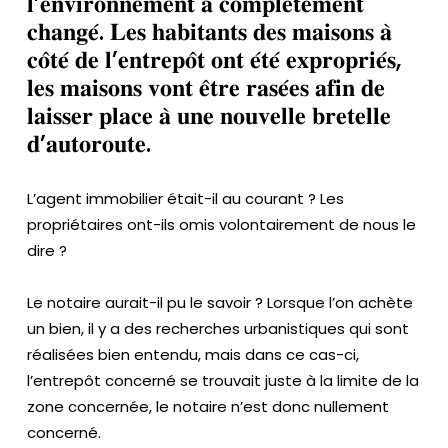
𝐥’𝐞𝐧𝐯𝐢𝐫𝐨𝐧𝐧𝐞𝐦𝐞𝐧𝐭 𝐚 𝐜𝐨𝐦𝐩𝐥𝐞̀𝐭𝐞𝐦𝐞𝐧𝐭
é
𝐜𝐡𝐚𝐧𝐠𝐞́. 𝐋𝐞𝐬 𝐡𝐚𝐛𝐢𝐭𝐚𝐧𝐭𝐬 𝐝𝐞𝐬 𝐦𝐚𝐢𝐬𝐨𝐧𝐬 𝐚̀
m
𝐜𝐨̂𝐭𝐞́ 𝐝𝐞 𝐥’𝐞𝐧𝐭𝐫𝐞𝐩𝐨̂𝐭 𝐨𝐧𝐭 𝐞́𝐭𝐞́ 𝐞𝐱𝐩𝐫𝐨𝐩𝐫𝐢𝐞́𝐬,
oi
𝐥𝐞𝐬 𝐦𝐚𝐢𝐬𝐨𝐧𝐬 𝐯𝐨𝐧𝐭 𝐞̂𝐭𝐫𝐞 𝐫𝐚𝐬𝐞́𝐞𝐬 𝐚𝐟𝐢𝐧 𝐝𝐞
g
𝐥𝐚𝐢𝐬𝐬𝐞𝐫 𝐩𝐥𝐚𝐜𝐞 𝐚̀ 𝐮𝐧𝐞 𝐧𝐨𝐮𝐯𝐞𝐥𝐥𝐞 𝐛𝐫𝐞𝐭𝐞𝐥𝐥𝐞
n
𝐝’𝐚𝐮𝐭𝐨𝐫𝐨𝐮𝐭𝐞.
a
g
e
L’agent immobilier était-il au courant ? Les
s
propriétaires ont-ils omis volontairement de nous le
dire ?
Bl
o
Le notaire aurait-il pu le savoir ? Lorsque l’on achète
g
un bien, il y a des recherches urbanistiques qui sont
réalisées bien entendu, mais dans ce cas-ci,
Vi
l’entrepôt concerné se trouvait juste à la limite de la
d
zone concernée, le notaire n’est donc nullement
é
concerné.