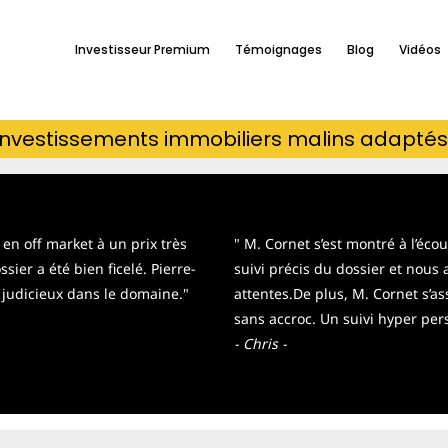
Investisseur Premium
Témoignages
Blog
Vidéos
 investissements immobiliers malins adaptés
en off market à un prix très
" M. Cornet s’est montré à l’éco
sier a été bien ficelé. Pierre-
suivi précis du dossier et nous
s judicieux dans le domaine."
attentes.De
plus, M. Cornet s’as
sans accroc. Un suivi hyper per
- Chris -